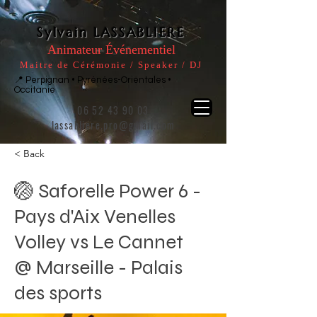
Sylvain LASSABLIERE
Animateur Événementiel
Maitre de Cérémonie / Speaker / DJ
📍 Perpignan • Pyrénées-Orientales •
Occitanie
06 52 43 90 03
lassabliere.pro@gmail.com
< Back
🏐 Saforelle Power 6 -
Pays d'Aix Venelles
Volley vs Le Cannet
@ Marseille - Palais
des sports