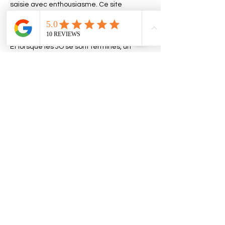
saisie avec enthousiasme. Ce site 
magnifique sublimait chaque athlète, et 
moi, je vivais un rêve éveillé.
Et lorsque les JO se sont terminés, un 
nouvel appel est arrivé, presque inattendu 
: 
animer le para-athlétisme au Stade de 
France
. Je n’y connaissais rien, mais j’ai dit 
oui. Des doutes, des tremblements, mais 
une fois lancé, tout a pris sens.
Wow… être speaker dans ce lieu 
mythique, quelle aventure incroyable ! 
Ces moments de partage avec le public, 
leurs chants, leurs encouragements… 
Vous êtes l’âme de ces Jeux. Des “Do 
Brazil” aux “Uz Uz Uzbekistan”, ces 
souvenirs resteront gravés à jamais.
Merci à tous ceux que j’ai croisés : Yoan 
CROUZILLAT, Myriam KLOSTER, Mark 