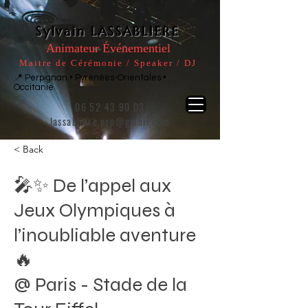
Sylvain LASSABLIERE
Animateur Événementiel
Maitre de Cérémonie / Speaker / DJ
📍 Perpignan • Pyrénées-Orientales •
Occitanie
06 52 43 90 03
lassabliere.pro@gmail.com
< Back
🎤✨ De l’appel aux
Jeux Olympiques à
l’inoubliable aventure
🔥
@ Paris - Stade de la