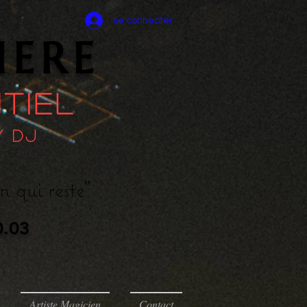
Se connecter
IERE
tiel
 DJ​
 qui reste"
0.03
Artiste Magicien
Contact