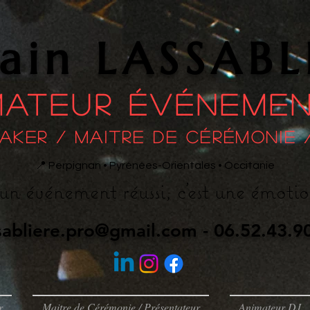
vain LASSABL
mateur événemen
aker / maitre de cérémonie /
📍 Perpignan • Pyrénées-Orientales • Occitanie
un événement réussi, c'est une émotion
sabliere.pro@gmail.com
- 06.52.43.9
r
Maitre de Cérémonie / Présentateur
Animateur DJ