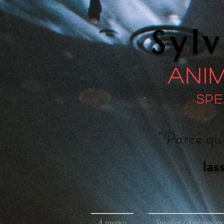
Syl
Ani
Spe
"Parce qu'
las
À propos
Speaker / Ambianceu