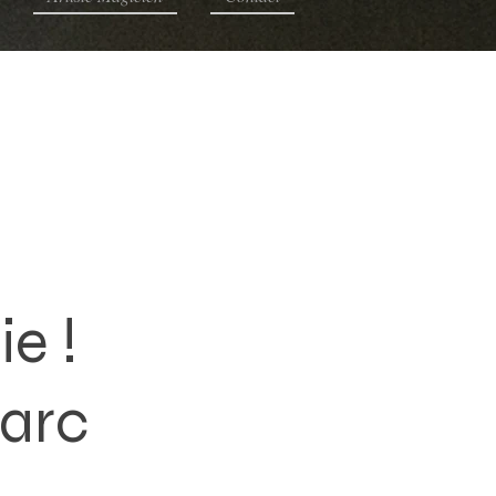
e !
Parc