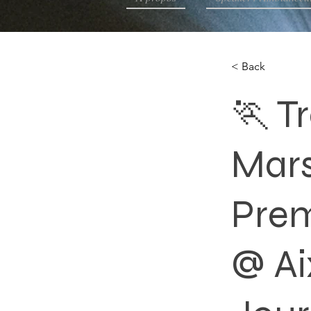
< Back
🏃 T
Mars
Prem
@ Ai