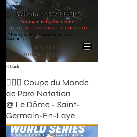
Sylvain LASSABLIERE
Animateur Événementiel
Maitre de Cérémonie / Speaker / DJ
📍 Perpignan • Pyrénées-Orientales •
Occitanie
06 52 43 90 03
lassabliere.pro@gmail.com
< Back
🏊🏽‍♂️ Coupe du Monde
de Para Natation
@ Le Dôme - Saint-
Germain-En-Laye