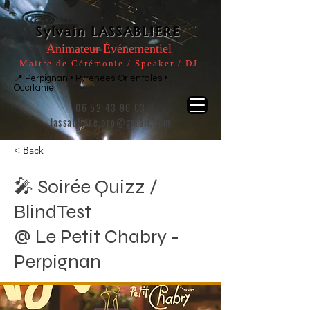
Sylvain LASSABLIERE
Animateur Événementiel
Maitre de Cérémonie / Speaker / DJ
📍 Perpignan • Pyrénées-Orientales •
Occitanie
06 52 43 90 03
lassabliere.pro@gmail.com
< Back
🎤 Soirée Quizz /
BlindTest
@ Le Petit Chabry -
Perpignan