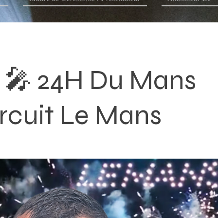
 🎤 24H Du Mans
rcuit Le Mans