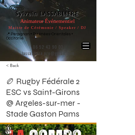
Sylvain LASSABLIERE
Animateur Événementiel
Maitre de Cérémonie / Speaker / DJ
📍 Perpignan • Pyrénées-Orientales •
Occitanie
06 52 43 90 03
lassabliere.pro@gmail.com
< Back
🏉 Rugby Fédérale 2
ESC vs Saint-Girons
@ Argeles-sur-mer -
Stade Gaston Pams